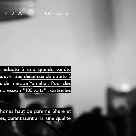
PHOTOS
CONTACTS
 adapté à une grande variété
ouvrir des distances de courte à
ifs de marque Yamaha . Pour des
ression "100 volts" , distinctes
ophones haut de gamme Shure et
, garantissant ainsi une qualité