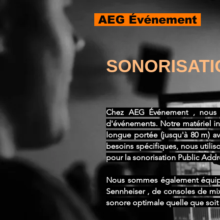
AEG Événement
SONORISATI
Chez AEG Événement , nous d
d'événements. Notre matériel in
longue portée (jusqu'à 80 m) a
besoins spécifiques, nous utili
pour la sonorisation Public Addr
Nous sommes également équipés
Sennheiser , de consoles de mix
sonore optimale quelle que soit 