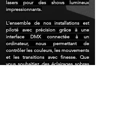
lasers pour des shows lumineux
impressionnants.
L'ensemble de nos installations est
piloté avec précision grâce à une
interface DMX connectée à un
ordinateur, nous permettant de
contrôler les couleurs, les mouvements
et les transitions avec finesse. Que
vous souhaitiez des éclairages sobres
ou un show visuel, AEG Événement
saura véritablement répondre à vos
attentes.
📩 Besoin de sublimer vos événements
avec des jeux de lumière ?
Contactez-nous dès aujourd'hui pour
discuter de votre projet et obtenir un
devis sur mesure.